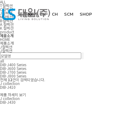
ALL
T컬렉션
C컬렉션
J컬렉션
제품소개
KR
EN
CH
SCM
SHOP
N컬렉션
B컬렉션
A 컬렉션
K 컬렉션
product
제품소개
HOME
다운로드
제품소개
J컬렉션
J컬렉션
all
DIB-J400 Series
DIB-J600 Series
고객지원
DIB-J700 Series
DIB-J800 Series
전체
12
건이 검색되었습니다.
J collection
DIB-J410
제품 자세히 보기
회사소개
J collection
DIB-J430