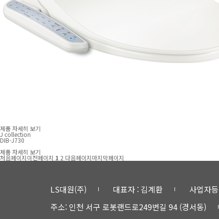
제품 자세히 보기
J collection
DIB-J730
제품 자세히 보기
처음페이지
이전페이지
1
2
다음페이지
마지막페이지
LS대원(주)
대표자 : 김계환
사업자등록번
주소: 인천 서구 로봇랜드로249번길 94 (경서동)