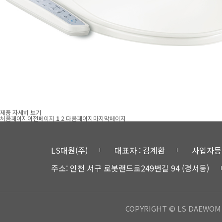
제품 자세히 보기
처음페이지
이전페이지
1
2
다음페이지
마지막페이지
LS대원(주)
대표자 : 김계환
사업자등록번
주소: 인천 서구 로봇랜드로249번길 94 (경서동)
COPYRIGHT © LS DAEWOM 