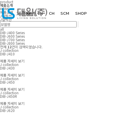
product
제품소개
HOME
제품소개
제품소개
KR
EN
CH
SCM
SHOP
J컬렉션
J컬렉션
all
DIB-J400 Series
DIB-J600 Series
다운로드
ALL
DIB-J700 Series
DIB-J800 Series
전체
12
건이 검색되었습니다.
T컬렉션
J collection
DIB-J410
C컬렉션
제품 자세히 보기
J collection
고객지원
특허 및 인증서
DIB-J430
J컬렉션
제품 자세히 보기
설명서 및 카달로그
J collection
N컬렉션
DIB-J450
제품 자세히 보기
B컬렉션
회사소개
모델별 기능비교표
J collection
DIB-J450R
A 컬렉션
1대1 문의
제품 자세히 보기
J collection
DIB-J620
K 컬렉션
AS신청
회사개요
대리점 및 AS센터
연혁