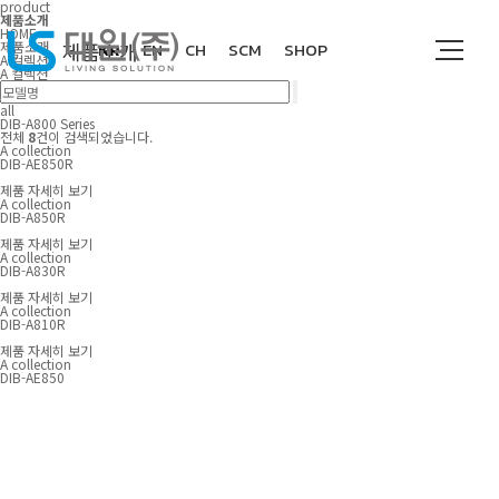
product
제품소개
HOME
제품소개
제품소개
KR
EN
CH
SCM
SHOP
A 컬렉션
A 컬렉션
all
DIB-A800 Series
전체
8
건이 검색되었습니다.
다운로드
ALL
A collection
DIB-AE850R
T컬렉션
제품 자세히 보기
A collection
DIB-A850R
C컬렉션
제품 자세히 보기
고객지원
특허 및 인증서
A collection
J컬렉션
DIB-A830R
설명서 및 카달로그
제품 자세히 보기
N컬렉션
A collection
DIB-A810R
B컬렉션
회사소개
모델별 기능비교표
제품 자세히 보기
A collection
DIB-AE850
A 컬렉션
1대1 문의
K 컬렉션
AS신청
회사개요
대리점 및 AS센터
연혁