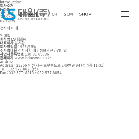
introduction
회사소개
HOME
회사소개
제품소개
KR
EN
CH
SCM
SHOP
회사개요
overview
전자식 비데
임대업
회사명
LS대원㈜
다운로드
대표이사
김계환
회사창립일
1985년 5월
주사업내용
전자식 비데 / 생활가전 / 임대업
사업자등록번호
130-81-69686
홈페이지
www.lsdaewon.co.kr
address
Address : 22756 인천 서구 로봇랜드로 249번길 94 (청라동 11-31)
Tel : 032-577-8828(代)
고객지원
Fax : 032-577- 8813 / 032-577-8854
회사소개