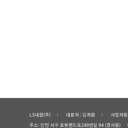
LS대원(주)
대표자 : 김계환
사업자등록번
주소: 인천 서구 로봇랜드로249번길 94 (경서동)