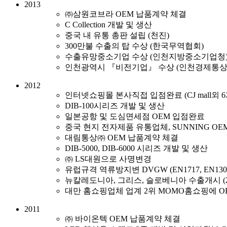
2013
㈜삼원코브라 OEM 납품계약 체결
C Collection 개발 및 생산
중국 내 유통 총판 설립 (천진)
300만불 수출의 탑 수상 (한국무역협회)
수출유망중소기업 수상 (인천지방중소기업청
인천광역시 『비전기업』 수상 (인천경제통상
2012
인터넷쇼핑몰 본사직접 입점완료 (CJ mall외 
DIB-100시리즈 개발 및 생산
일본공항 및 도심면세점 OEM 입점완료
중국 현지 전자제품 유통업체, SUNNING OE
대림통상㈜ OEM 납품계약 체결
DIB-5000, DIB-6000 시리즈 개발 및 생산
㈜ LS대원으로 사명변경
유럽규격 역류방지변 DVGW (EN1717, EN13
뉴칼레도니아, 그리스, 슬로베니아 수출개시 (20
대만 홈쇼핑업체 업계 2위 MOMO홈쇼핑에 O
2011
㈜ 바이온텍 OEM 납품계약 체결