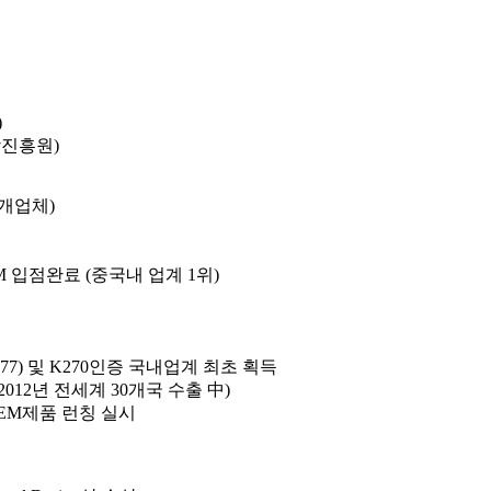
)
진흥원)
6개업체)
M 입점완료 (중국내 업계 1위)
077) 및 K270인증 국내업계 최초 획득
12년 전세계 30개국 수출 中)
EM제품 런칭 실시