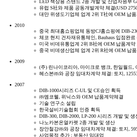
LED 책상용 스탠드 2종 개발 및 산업자원부 Goo
유럽 S社와 제품 공동개발계약 체결(USD 2750
대만 위생도기업체 업계 2위 T社에 OEM 납
2010
중국 최대홈쇼핑업체 동방CJ홈쇼핑에 DIB-23
체코 현지 건자재유통체인, Bauhaus 입점완료
미국 비데유통업계 2위 B社에 OEM 납품계약
중국 비데생산업체 업계 2위 R社에 OEM 납
2009
(주) 린나이코리아, 마이크로 뱅크, 한일월드,
헤스본㈜와 공장 임대차계약 체결: 토지, 12553.3
2007
DIB-1000시리즈 C-UL 및 CE승인 획득
㈜엠코웰, 위닉스와 OEM 납품계약체결
기술 연구소 설립
한국설비기술협회 인증 획득
DIB-300, DIB-2000, LP-200 시리즈 개발 및 
나노카본온열카펫 2종 개발 및 생산
장안철강㈜와 공장 임대차계약 체결: 토지, 5950M2
사업목적 추가 : 부동산 임대업