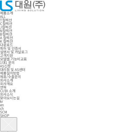
제품소개
ALL
T컬렉션
C컬렉션
J컬렉션
N컬렉션
B컬렉션
A 컬렉션
K 컬렉션
다운로드
특허 및 인증서
설명서 및 카달로그
고객지원
모델별 기능비교표
1대1 문의
AS신청
대리점 및 AS센터
제품설치방법
제휴/수출문의
회사소개
회사개요
연혁
CI/BI 소개
회사소식
찾아오시는길
kr
en
ch
SCM
SHOP